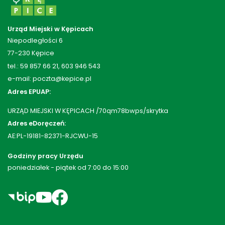
Urząd Miejski w Kępicach
Niepodległości 6
77-230 Kępice
tel.: 59 857 66 21, 603 946 543
e-mail: poczta@kepice.pl
Adres EPUAP:
URZĄD MIEJSKI W KĘPICACH /70qm78bwps/skrytka
Adres eDoręczeń:
AE:PL-19181-82371-RJCWU-15
Godziny pracy Urzędu
poniedziałek - piątek od 7:00 do 15:00