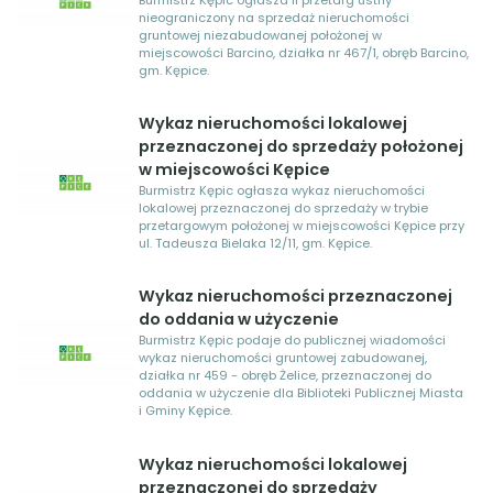
Barcino
nieograniczony na sprzedaż nieruchomości
gruntowej niezabudowanej położonej w
miejscowości Barcino, działka nr 467/1, obręb Barcino,
gm. Kępice.
Wykaz nieruchomości lokalowej
przeznaczonej do sprzedaży położonej
w miejscowości Kępice
Burmistrz Kępic ogłasza wykaz nieruchomości
lokalowej przeznaczonej do sprzedaży w trybie
przetargowym położonej w miejscowości Kępice przy
ul. Tadeusza Bielaka 12/11, gm. Kępice.
Wykaz nieruchomości przeznaczonej
do oddania w użyczenie
Burmistrz Kępic podaje do publicznej wiadomości
wykaz nieruchomości gruntowej zabudowanej,
działka nr 459 - obręb Żelice, przeznaczonej do
oddania w użyczenie dla Biblioteki Publicznej Miasta
i Gminy Kępice.
Wykaz nieruchomości lokalowej
przeznaczonej do sprzedaży