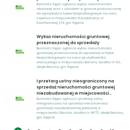
Burmistrz Kępic ogłasza wykaz nieruchomości
lokalowej wraz z udziałem w gruncie przeznaczonej
do sprzedaży w trybie bezprzetargowym na rzecz
najemcy w miejscowości Korzybie przy ul.
Kasztanowej 2/4, gm. Kępice.
Wykaz nieruchomości gruntowej
przeznaczonej do sprzedaży
Burmistrz Kępic ogłasza wykaz nieruchomości
gruntowej przeznaczonej do sprzedaży w trybie
bezprzetargowym na rzecz jej użytkownika
wieczystego w miejscowości Barcino, działka nr 60,
obręb Barcino, gm. Kępice.
I przetarg ustny nieograniczony na
sprzedaż nieruchomości gruntowej
niezabudowanej w miejscowości
Barcino
Burmistrz Kępic ogłasza I przetarg ustny
nieograniczony na sprzedaż nieruchomości
gruntowej niezabudowanej położonej w
miejscowości Barcino, działka nr 467/1, obręb Barcino,
gm. Kępice.