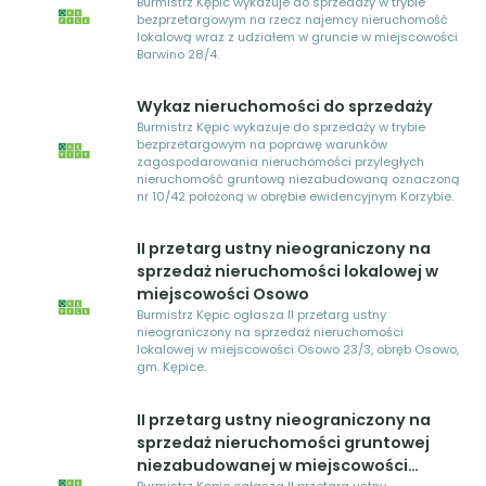
Burmistrz Kępic wykazuje do sprzedaży w trybie
bezprzetargowym na rzecz najemcy nieruchomość
lokalową wraz z udziałem w gruncie w miejscowości
Barwino 28/4.
Wykaz nieruchomości do sprzedaży
Burmistrz Kępic wykazuje do sprzedaży w trybie
bezprzetargowym na poprawę warunków
zagospodarowania nieruchomości przyległych
nieruchomość gruntową niezabudowaną oznaczoną
nr 10/42 położoną w obrębie ewidencyjnym Korzybie.
II przetarg ustny nieograniczony na
sprzedaż nieruchomości lokalowej w
miejscowości Osowo
Burmistrz Kępic ogłasza II przetarg ustny
nieograniczony na sprzedaż nieruchomości
lokalowej w miejscowości Osowo 23/3, obręb Osowo,
gm. Kępice.
II przetarg ustny nieograniczony na
sprzedaż nieruchomości gruntowej
niezabudowanej w miejscowości
Burmistrz Kępic ogłasza II przetarg ustny