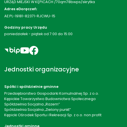
URZĄD MIEJSKI W KĘPICACH /70qm78bwps/skrytka
Adres eDoręczeń:
AE:PL-19181-82371-RJCWU-15
Godziny pracy Urzędu
poniedziałek - piątek od 7:00 do 15:00
Jednostki organizacyjne
Spółki i spółdzielnie gminne
Przedsiębiorstwo Gospodarki Komulnalnej Sp. z o.o.
Kępickie Towarzystwo Budownictwa Społecznego
Spółdzielnia Socjalna „Razem”
Spółdzielnia Socjalna „Zielony punkt”
Kępicki Ośrodek Sportu i Rekreacji Sp. z o.o. non profit
Jednostki gminne