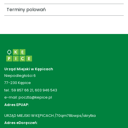
Terminy polowań
Urząd Miejski w Kępicach
Niepodległości 6
77-230 Kępice
tel.: 59 857 66 21, 603 946 543
e-mail: poczta@kepice.pl
Adres EPUAP:
URZĄD MIEJSKI W KĘPICACH /70qm78bwps/skrytka
Adres eDoręczeń: