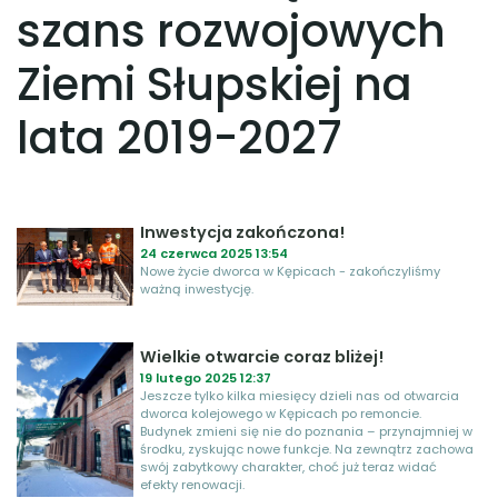
szans rozwojowych
Ziemi Słupskiej na
lata 2019-2027
Inwestycja zakończona!
24 czerwca 2025 13:54
Nowe życie dworca w Kępicach - zakończyliśmy
ważną inwestycję.
Wielkie otwarcie coraz bliżej!
19 lutego 2025 12:37
Jeszcze tylko kilka miesięcy dzieli nas od otwarcia
dworca kolejowego w Kępicach po remoncie.
Budynek zmieni się nie do poznania – przynajmniej w
środku, zyskując nowe funkcje. Na zewnątrz zachowa
swój zabytkowy charakter, choć już teraz widać
efekty renowacji.