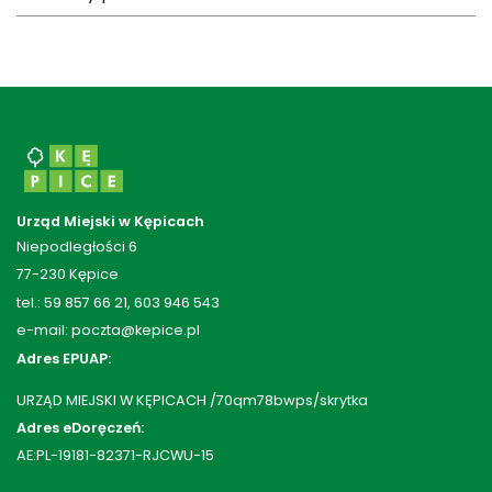
Urząd Miejski w Kępicach
Niepodległości 6
77-230 Kępice
tel.: 59 857 66 21, 603 946 543
e-mail: poczta@kepice.pl
Adres EPUAP:
URZĄD MIEJSKI W KĘPICACH /70qm78bwps/skrytka
Adres eDoręczeń:
AE:PL-19181-82371-RJCWU-15