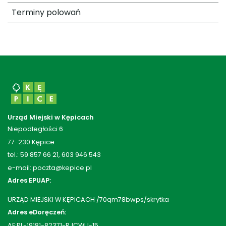
Terminy polowań
Urząd Miejski w Kępicach
Niepodległości 6
77-230 Kępice
tel.: 59 857 66 21, 603 946 543
e-mail: poczta@kepice.pl
Adres EPUAP:
URZĄD MIEJSKI W KĘPICACH /70qm78bwps/skrytka
Adres eDoręczeń:
AE:PL-19181-82371-RJCWU-15