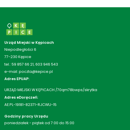
Urząd Miejski w Kępicach
Niepodległości 6
77-230 Kępice
tel.: 59 857 66 21, 603 946 543
e-mail: poczta@kepice.pl
Adres EPUAP:
URZĄD MIEJSKI W KĘPICACH /70qm78bwps/skrytka
Adres eDoręczeń:
AE:PL-19181-82371-RJCWU-15
Godziny pracy Urzędu
poniedziałek - piątek od 7:00 do 15:00