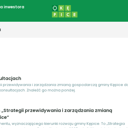
la inwestora
a
sultacjach
egii przewidywania i zarządzania zmianą gospodarczą gminy Kępice d
 konsultacjach. Znaleźć go można poniżej.
m „Strategii przewidywania i zarządzania zmianą
ice”
entu, wyznaczającego kierunki rozwoju gminy Kępice. To „Strategia