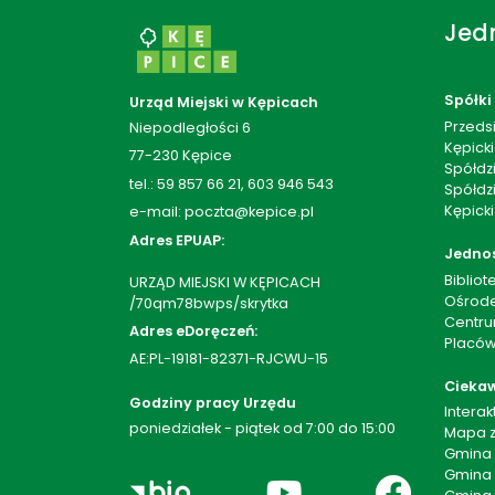
Jedn
Spółki
Urząd Miejski w Kępicach
Przeds
Niepodległości 6
Kępick
77-230 Kępice
Spółdz
tel.: 59 857 66 21, 603 946 543
Spółdzi
Kępicki
e-mail: poczta@kepice.pl
Adres EPUAP:
Jedno
Bibliot
URZĄD MIEJSKI W KĘPICACH
Ośrode
/70qm78bwps/skrytka
Centru
Adres eDoręczeń:
Placów
AE:PL-19181-82371-RJCWU-15
Ciekaw
Godziny pracy Urzędu
Intera
poniedziałek - piątek od 7:00 do 15:00
Mapa z
Gmina
Gmina 