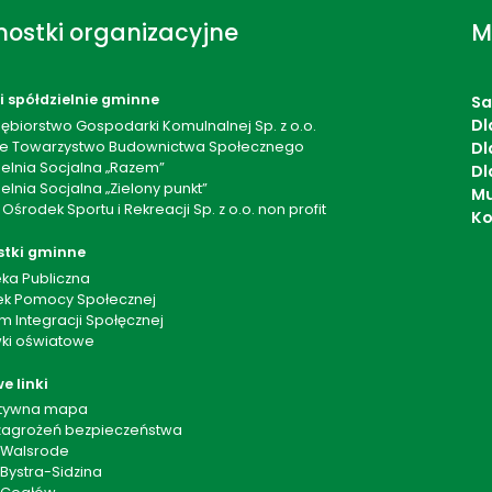
ostki organizacyjne
M
 i spółdzielnie gminne
S
Dl
iębiorstwo Gospodarki Komulnalnej Sp. z o.o.
ie Towarzystwo Budownictwa Społecznego
Dl
ielnia Socjalna „Razem”
Dl
elnia Socjalna „Zielony punkt”
Mu
 Ośrodek Sportu i Rekreacji Sp. z o.o. non profit
Ko
stki gminne
eka Publiczna
k Pomocy Społecznej
m Integracji Społęcznej
ki oświatowe
e linki
ktywna mapa
agrożeń bezpieczeństwa
 Walsrode
Bystra-Sidzina