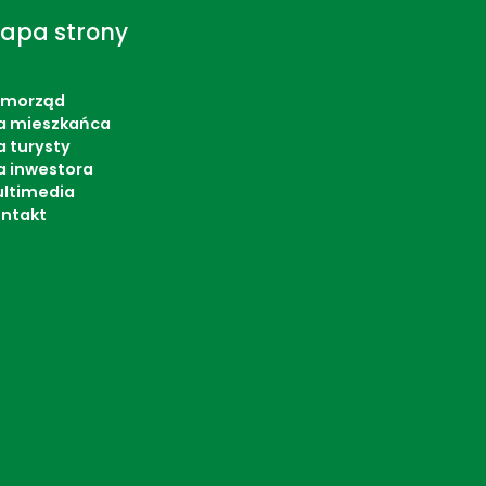
apa strony
amorząd
a mieszkańca
a turysty
a inwestora
ltimedia
ntakt