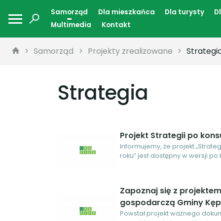
Samorząd
Dla mieszkańca
Dla turysty
D
Multimedia
Kontakt
Samorząd
Projekty zrealizowane
Strategi
Strategia
Projekt Strategii po kon
Informujemy, że projekt „Strat
roku” jest dostępny w wersji po
Zapoznaj się z projekte
gospodarczą Gminy Kęp
Powstał projekt ważnego dokum