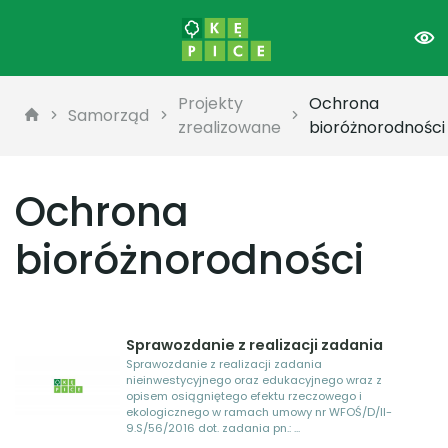
Projekty
Ochrona
Samorząd
zrealizowane
bioróżnorodności
Ochrona
bioróżnorodności
Sprawozdanie z realizacji zadania
Sprawozdanie z realizacji zadania
nieinwestycyjnego oraz edukacyjnego wraz z
opisem osiągniętego efektu rzeczowego i
ekologicznego w ramach umowy nr WFOŚ/D/II-
9.S/56/2016 dot. zadania pn.: ...