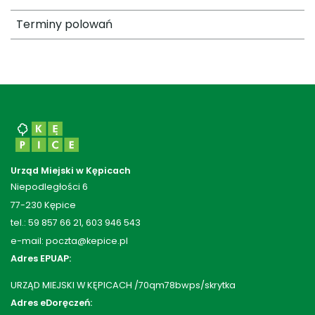
Terminy polowań
Urząd Miejski w Kępicach
Niepodległości 6
77-230 Kępice
tel.: 59 857 66 21, 603 946 543
e-mail: poczta@kepice.pl
Adres EPUAP:
URZĄD MIEJSKI W KĘPICACH /70qm78bwps/skrytka
Adres eDoręczeń: